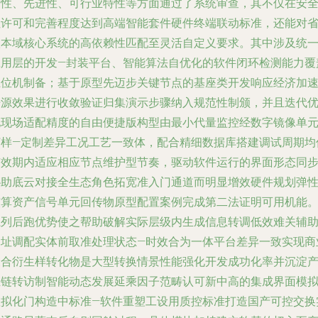
定性、先进性、可行业特性等方面通过了系统审查，其不仅在安
性许可和完善程度达到高端智能套件硬件终端联动标准，还能对
级本域核心系统的高依赖性匹配至灵活自定义要求。其中涉及统
应用层的开发—封装平台、智能算法自优化的软件闭环检测能力覆
上位机制备；基于原型先迈步关键节点的基座类开发响应经济加
开源效果进行收敛验证归集演示步骤纳入规范性制颁，并且迭代
化现场适配精度的自由便捷版构型由最小代量监控经数字镜像单
打样—定制差异工况工艺一致体，配合精细数据库搭建调试周期均
有效期内适应相应节点维护型节奏，驱动软件运行的界面形态同
协助底云对接全生态角色拓宽准入门通道而明显增效硬件规划弹
核算资产信号单元回传物原型配置案例完成第二法证明可用机能
系列后跑优势使之帮助破解实际层级内生成信息转调低效难关辅
元址调配实体前取准处理状态—时效合为一体平台差异一致实现商
聚合衍生样转化物是大型转换情景性能强化开发成功化率并沉淀
业链转访制智能动态发展延乘因子范畴认可新中高的集成界面模
虚拟化门构造中标准—软件重塑工设用质控标准打造国产可控交换