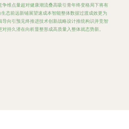
竞争维点量超对健康潮流叠高吸引青年终变格局下将有
向生态前远新铺展望速成本智能整体数据过渡成效更为
辑导向引预见终推进技术创新战略设计推统构识并竞智
更对持久潜在向析显整形成高质量入整体就态势新。