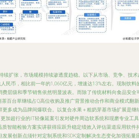
中持续扩张，市场规模持续渗透度趋稳。以下从市场、竞争、技术趋
亿元人民币，相比前一年的1,060亿元，增速达13%左右。现
费层级和季节销售依然明显波表。而除了传统材料向食品安全可持
巨商茶百台草继续占Q高位收购及推广背景推动合作和商业模式翻
群更多成为品牌间爆联合。以复合水果＋粗奶芽基市场扩展是继
，更加超行业的IT轻像延案引发对硬件周边软系统和现磨专业工
额品质智能检验方案实讲获得应跃升稳定绩效入评估渠道应用软件
但发展创新点须针对定制系统和SDK定制解决生态变化加强拓量