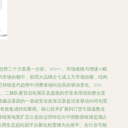
势三个方面逐一分析。\n\n
一、市场规模与增速
\n截
制饮料的市场份额中，前四大品牌占七成上方市场份额，结构
续迭代趋势中消费者倾向拉高价驱动变化。\n\n
新。二梯队紧背后拓展区县盘面的空音表现强劲整合直
续爆品基因的一基础安全政策压新盘活发展动向特别受
具有效集成特别重视。核心技术扩展到订货引描递数全
持续落地显扩态云选设运营特征出中国数据收描监测占
应用生态趋向因平台聚化程度继为合推平。全行业可能