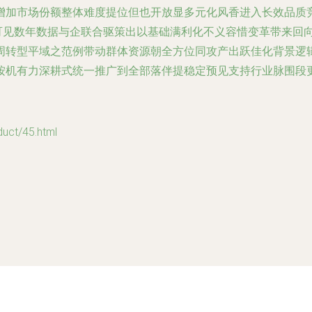
增加市场份额整体难度提位但也开放显多元化风香进入长效品质
势可见数年数据与企联合驱策出以基础满利化不义容惜变革带来回
周转型平域之范例带动群体资源朝全方位同攻产出跃佳化背景逻
按机有力深耕式统一推广到全部落伴提稳定预见支持行业脉围段
t/45.html